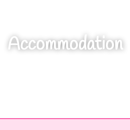
Accommodation
Home
//
Accommodation - Quiés Q'andemos 2026