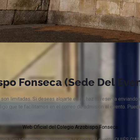
spo Fonseca (sede Del Eve
son limitadas. Si deseas alojarte en él, haz tu reserva enviando 
ódigo que te facilitamos en el correo de admisión al evento. Pued
Web Oficial del Colegio Arzobispo Fonseca
bién llamado Palacio Fonseca, es la sede del evento QUIÉS Q