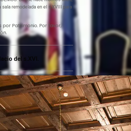
 sala remodelada en el s.XVIII para
s por Patrimonio. Por favor,
lón.
acio del s.XVI.