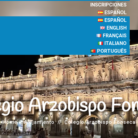
INSCRIPCIONES
ESPAÑOL
ESPAÑOL
ENGLISH
FRANÇAIS
ITALIANO
PORTUGUÊS
gio Arzobispo Fo
Home
//
Alojamiento
//
Colegio Arzobispo Fonseca