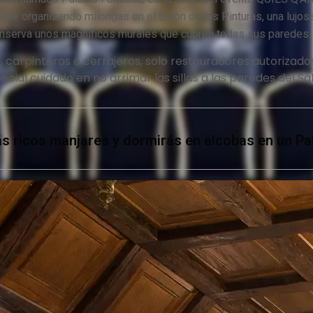
ene organizando milongas en el Salón de las Pinturas, una lujosa
onserva unos magníficos murales que cubren todas sus paredes.
, carpinteros o cerrajeros, solo restauradores autorizado
cial cuidado en no arrimar las sillas a las paredes del Sa
s ricos manjares y dormirás en alcobas en un Pal