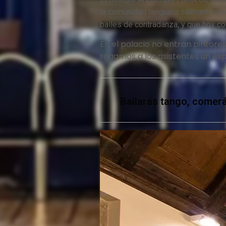
la comunidad tanguera salmantina vi
bailes de contradanza, y que hoy c
En el palacio no entran pintores
rogamos a los asistentes un espe
Bailarás tango, comerá