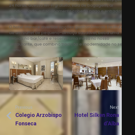
24 horas, acesso Wi-Fi gratuito, sala de bagagem, ar
condicionado, estacionamento coberto pago e entradas
acessíveis.
O hotel oferece diversas opções gastronómicas. Desfrute
de um buffet de pequeno-almoço saudável, beba uma
bebida no bar/café e reserve uma mesa no nosso
restaurante, que combina tradição e modernidade no seu
menu.
Previous
Next
Colegio Arzobispo
Hotel Silken Rona
Fonseca
d’Alba